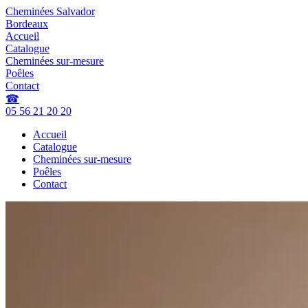
Cheminées Salvador
Bordeaux
Accueil
Catalogue
Cheminées sur-mesure
Poêles
Contact
☎
05 56 21 20 20
Accueil
Catalogue
Cheminées sur-mesure
Poêles
Contact